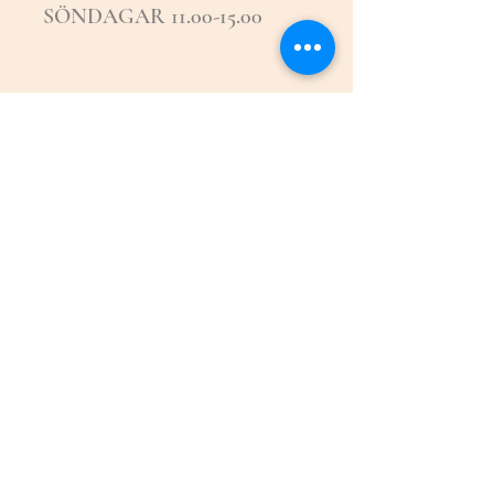
SÖNDAGAR 11.00-15.00
ÖPPETTIDER: JULIMÅNAD
ONSDAGAR 17-19
ORDINARIE TIDER:
FREDAGAR 14-18
LÖRDAGAR 10-15
SÖNDAGAR 11-15
KONTAKT:
MAIL@SECONDHORSE.SE
KUNDSERVICE.:
0709-144650
-
0706-546337
Mer info
här