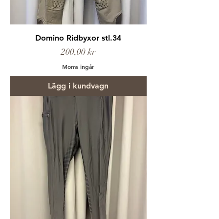
Domino Ridbyxor stl.34
Pris
200,00 kr
Moms ingår
Lägg i kundvagn