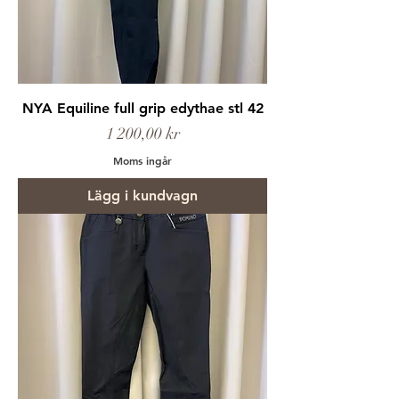
NYA Equiline full grip edythae stl 42
Pris
1 200,00 kr
Moms ingår
Lägg i kundvagn