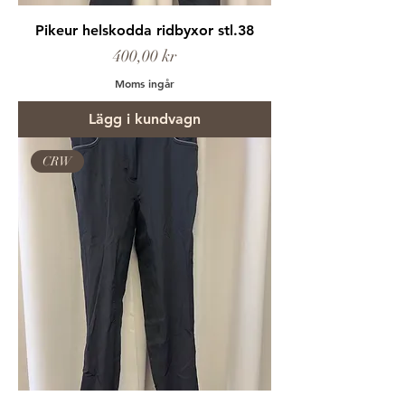
Pikeur helskodda ridbyxor stl.38
Pris
400,00 kr
Moms ingår
Lägg i kundvagn
CRW