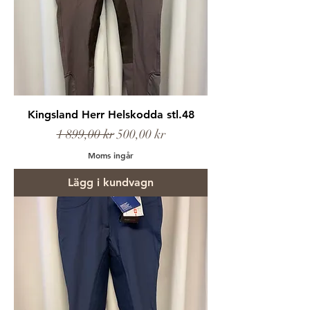
Kingsland Herr Helskodda stl.48
Ordinarie pris
Reapris
1 899,00 kr
500,00 kr
Moms ingår
Lägg i kundvagn