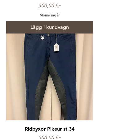
Pris
300,00 kr
Moms ingår
Lägg i kundvagn
Ridbyxor Pikeur st 34
Pris
300,00 kr