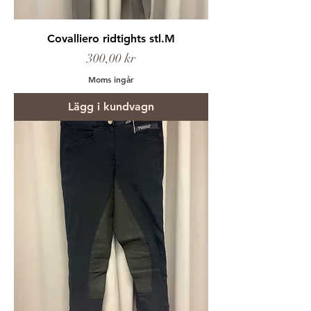
Covalliero ridtights stl.M
Pris
300,00 kr
Moms ingår
Lägg i kundvagn