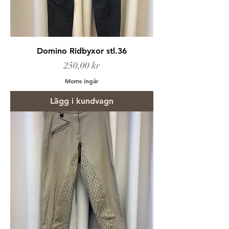
Domino Ridbyxor stl.36
Pris
250,00 kr
Moms ingår
Lägg i kundvagn