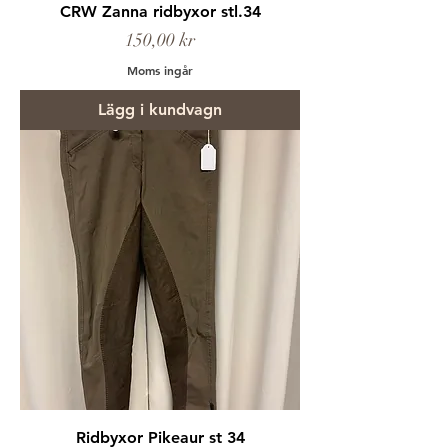
CRW Zanna ridbyxor stl.34
Pris
150,00 kr
Moms ingår
Lägg i kundvagn
Ridbyxor Pikeaur st 34