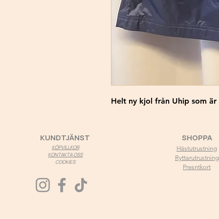
Helt ny kjol från Uhip som är
KUNDTJÄNST
SHOPPA
KÖPVILLKOR
Hästutrustning
KONTAKTA OSS
Ryttarutrustning
COOKIES
Presntkort