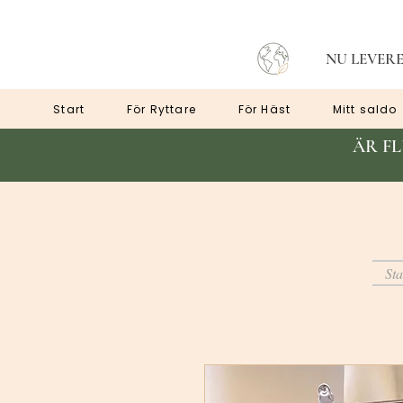
NU LEVERE
Start
För Ryttare
För Häst
Mitt saldo
ÄR F
Sta