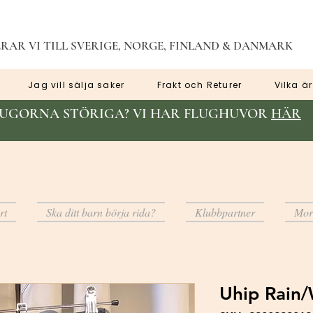
RAR VI TILL SVERIGE, NORGE, FINLAND & DANMARK
Jag vill sälja saker
Frakt och Returer
Vilka är
LUGORNA STÖRIGA? VI HAR FLUGHUVOR
HÄR
rt
Ska ditt barn börja rida?
Klubbpartner
Mor
Uhip Rain/W