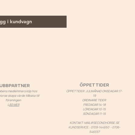
gg i kundvagn
ÖPPETTIDER
UBBPARTNER
ubbens medlemmars köp hos
ÖPPETTIDER: JULIMÅNAD ONSDAGAR 17-
rse skapa värde tillbaka till
19
föreningen
ORDINARIE TIDER:
L
ÄS MER
FREDAGAR 14-18
LÖRDAGAR 10-15
SÖNDAGAR 11-15
KONTAKT:
MAIL@SECONDHORSE.SE
KUNDSERVICE.: 0709-144650 - 0706-
546337