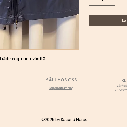
Lä
 både regn och vindtät
SÄLJ HOS OSS
KL
Låt kl
Sälj din utrustning
Second Ho
©2025 by Second Horse