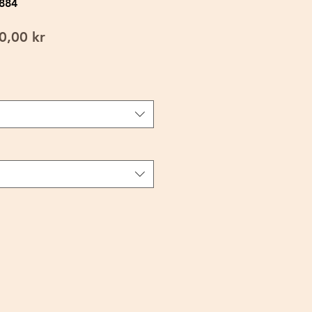
884
inarie
Reapris
0,00 kr
s