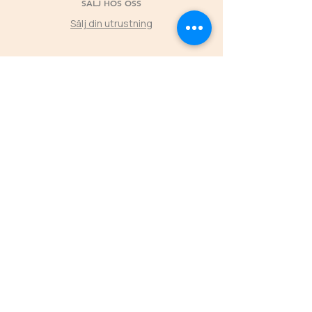
SÄLJ HOS OSS
Sälj din utrustning
©2025 by Second Horse
KLUBBPARTNER
Låt klubbens medlemmars köp hos Second
Horse skapa värde tillbaka till föreningen
L
ÄS MER
ÖPPETTIDER
FREDAGAR
16.00-19.00
LÖRDAGAR 11.00-16.00
SÖNDAGAR 11.00-15.00