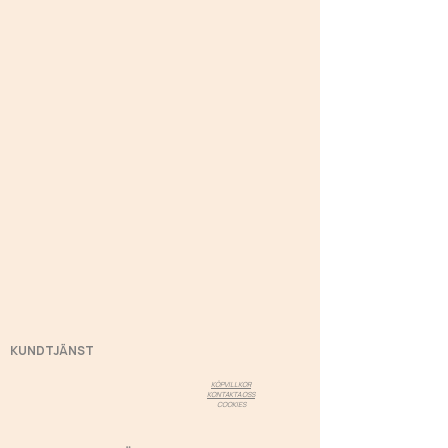
KUNDTJÄNST
KÖPVILLKOR
KONTAKTA OSS
COOKIES