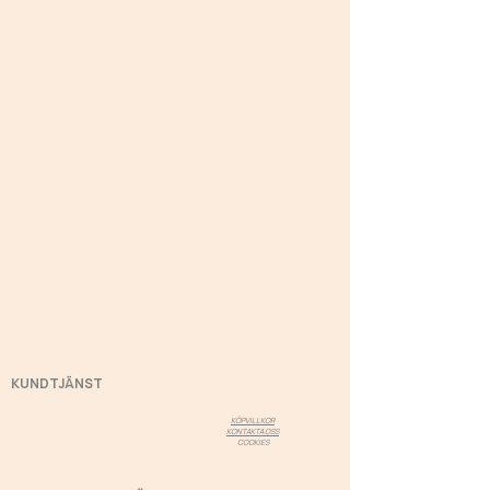
KUNDTJÄNST
KÖPVILLKOR
KONTAKTA OSS
COOKIES