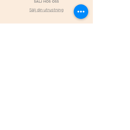
SÄLJ HOS OSS
Sälj din utrustning
©2025 by Second Horse
KLUBBPARTNER
Låt klubbens medlemmars köp hos Second
Horse skapa värde tillbaka till föreningen
L
ÄS MER
ÖPPETTIDER
FREDAGAR
16.00-19.00
LÖRDAGAR 11.00-16.00
SÖNDAGAR 11.00-15.00