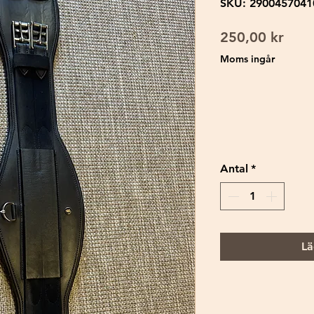
SKU: 2900457041
Pris
250,00 kr
Moms ingår
Antal
*
Lä