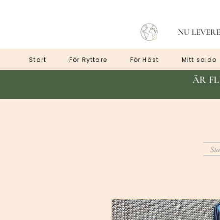
NU LEVERE
Start
För Ryttare
För Häst
Mitt saldo
ÄR F
Sta