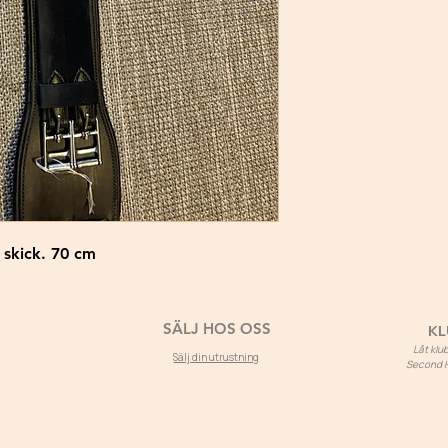
 skick. 70 cm
SÄLJ HOS OSS
KL
Låt kl
Sälj din utrustning
Second Ho