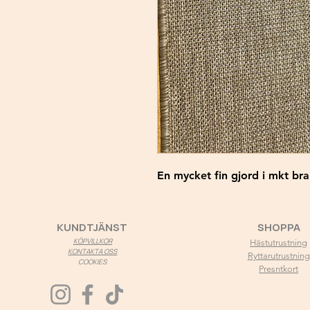
En mycket fin gjord i mkt bra
KUNDTJÄNST
SHOPPA
KÖPVILLKOR
Hästutrustning
KONTAKTA OSS
Ryttarutrustning
COOKIES
Presntkort