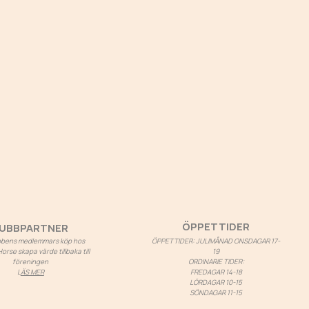
ÖPPETTIDER
UBBPARTNER
ubbens medlemmars köp hos
ÖPPETTIDER: JULIMÅNAD ONSDAGAR 17-
rse skapa värde tillbaka till
19
föreningen
ORDINARIE TIDER:
L
ÄS MER
FREDAGAR 14-18
LÖRDAGAR 10-15
SÖNDAGAR 11-15