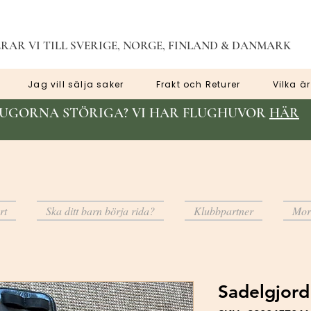
RAR VI TILL SVERIGE, NORGE, FINLAND & DANMARK
Jag vill sälja saker
Frakt och Returer
Vilka är
LUGORNA STÖRIGA? VI HAR FLUGHUVOR
HÄR
rt
Ska ditt barn börja rida?
Klubbpartner
Mor
Sadelgjor