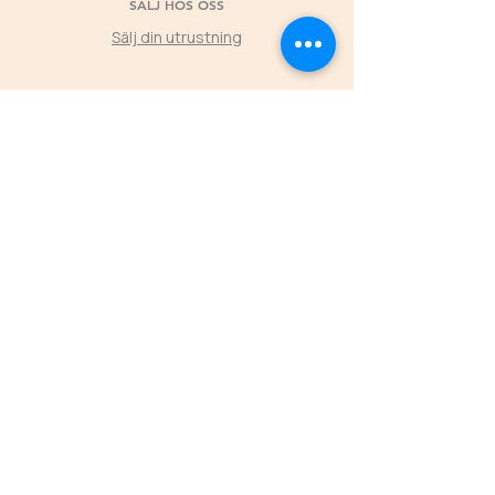
SÄLJ HOS OSS
Sälj din utrustning
©2025 by Second Horse
KLUBBPARTNER
Låt klubbens medlemmars köp hos Second
Horse skapa värde tillbaka till föreningen
L
ÄS MER
ÖPPETTIDER
FREDAGAR
16.00-19.00
LÖRDAGAR 11.00-16.00
SÖNDAGAR 11.00-15.00