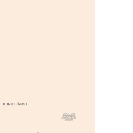
KUNDTJÄNST
KÖPVILLKOR
KONTAKTA OSS
COOKIES