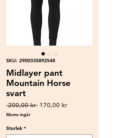
SKU: 2900335892548
Midlayer pant
Mountain Horse
svart
Ordinarie
Reapris
 200,00 kr 
170,00 kr
pris
Moms ingår
Storlek
*