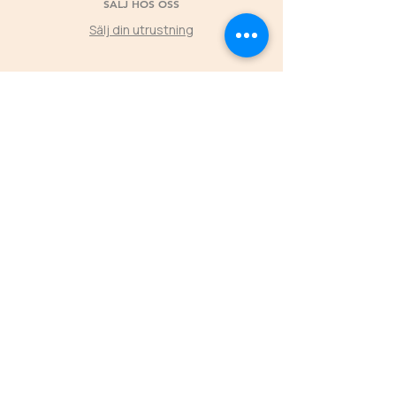
SÄLJ HOS OSS
Sälj din utrustning
©2025 by Second Horse
KLUBBPARTNER
Låt klubbens medlemmars köp hos Second
Horse skapa värde tillbaka till föreningen
L
ÄS MER
ÖPPETTIDER
FREDAGAR
16.00-19.00
LÖRDAGAR 11.00-16.00
SÖNDAGAR 11.00-15.00