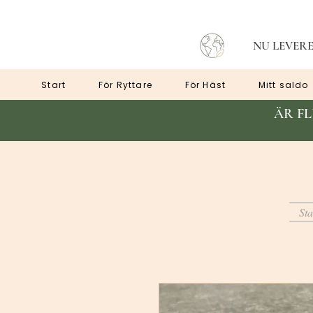
NU LEVERE
Start
För Ryttare
För Häst
Mitt saldo
ÄR F
Sta