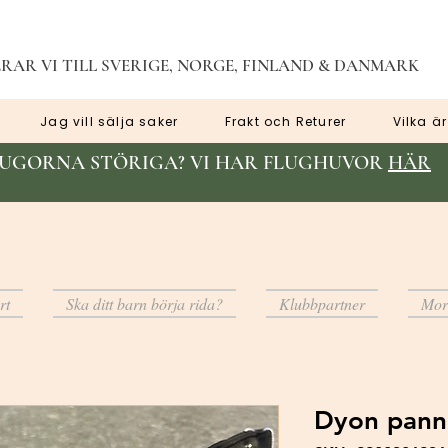
RAR VI TILL SVERIGE, NORGE, FINLAND & DANMARK
Jag vill sälja saker
Frakt och Returer
Vilka är
LUGORNA STÖRIGA? VI HAR FLUGHUVOR
HÄR
rt
Ska ditt barn börja rida?
Klubbpartner
Mor
Dyon pannb