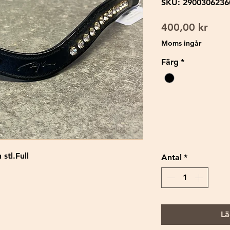
SKU: 2900306236
Pris
400,00 kr
Moms ingår
Färg
*
stl.Full
Antal
*
Lä