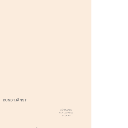
KUNDTJÄNST
KÖPVILLKOR
KONTAKTA OSS
COOKIES