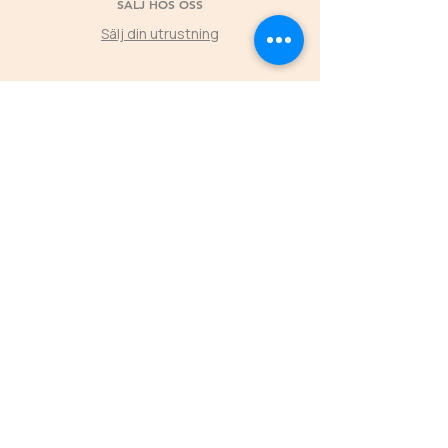
SÄLJ HOS OSS
Sälj din utrustning
©2025 by Second Horse
KLUBBPARTNER
Låt klubbens medlemmars köp hos Second
Horse skapa värde tillbaka till föreningen
L
ÄS MER
ÖPPETTIDER
FREDAGAR
16.00-19.00
LÖRDAGAR 11.00-16.00
SÖNDAGAR 11.00-15.00