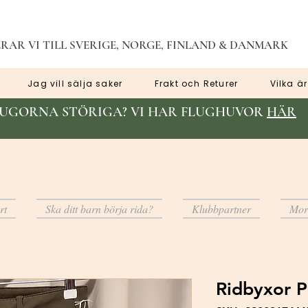
RAR VI TILL SVERIGE, NORGE, FINLAND & DANMARK
Jag vill sälja saker
Frakt och Returer
Vilka är
LUGORNA STÖRIGA? VI HAR FLUGHUVOR
HÄR
rt
Ska ditt barn börja rida?
Klubbpartner
Mor
Ridbyxor P