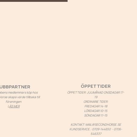
ÖPPETTIDER
UBBPARTNER
ubbens medlemmars köp hos
ÖPPETTIDER: JULIMÅNAD ONSDAGAR 17-
rse skapa värde tillbaka till
19
föreningen
ORDINARIE TIDER:
L
ÄS MER
FREDAGAR 14-18
LÖRDAGAR 10-15
SÖNDAGAR 11-15
KONTAKT:
MAIL@SECONDHORSE.SE
KUNDSERVICE.: 0709-144650 - 0706-
546337