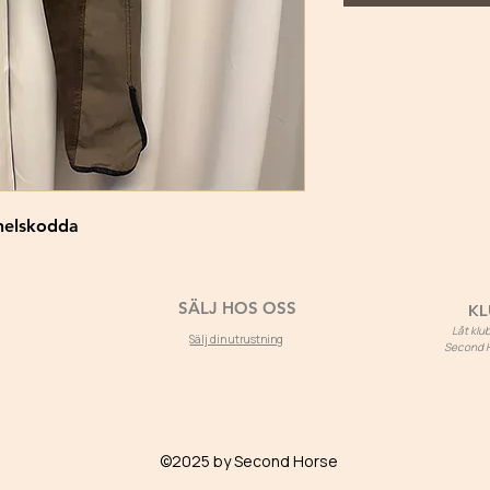
 helskodda
SÄLJ HOS OSS
KL
Låt kl
Sälj din utrustning
Second Ho
©2025 by Second Horse