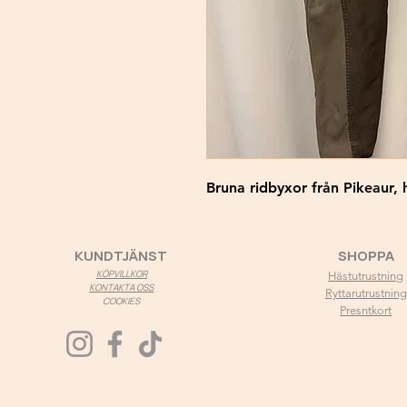
Bruna ridbyxor från Pikeaur,
KUNDTJÄNST
SHOPPA
KÖPVILLKOR
Hästutrustning
KONTAKTA OSS
Ryttarutrustning
COOKIES
Presntkort