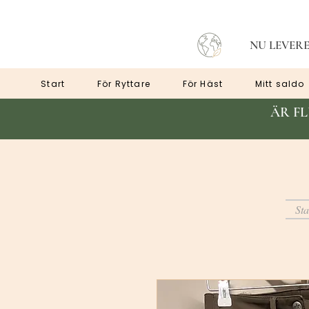
NU LEVERE
Start
För Ryttare
För Häst
Mitt saldo
ÄR F
Sta