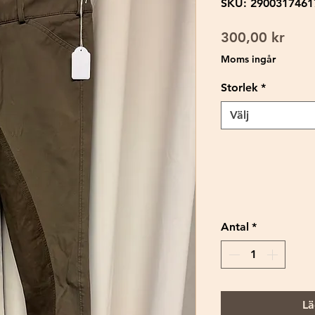
SKU: 2900317461
Pris
300,00 kr
Moms ingår
Storlek
*
Välj
Antal
*
Lä