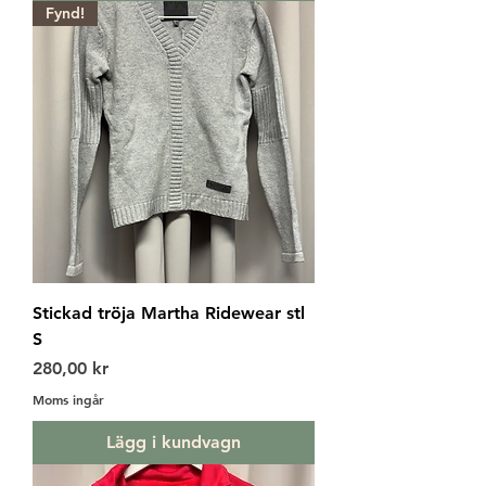
Fynd!
Stickad tröja Martha Ridewear stl
S
Pris
280,00 kr
Moms ingår
Lägg i kundvagn