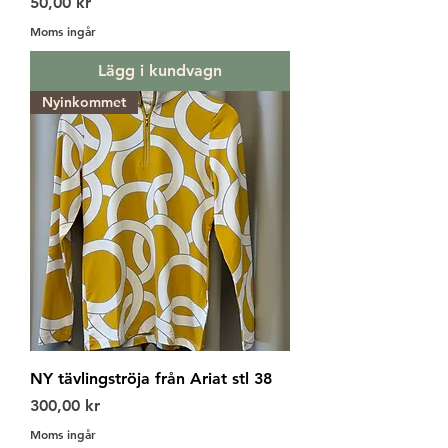
Pris
50,00 kr
Moms ingår
Lägg i kundvagn
Nyinkommet
NY tävlingströja från Ariat stl 38
Pris
300,00 kr
Moms ingår