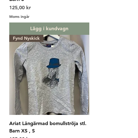
Pris
125,00 kr
Moms ingår
Lägg i kundvagn
Fynd Nyskick
Ariat Långärmad bomullströja stl.
Barn XS , S