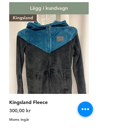
Lägg i kundvagn
Kingsland
Kingsland Fleece
Pris
300,00 kr
Moms ingår
Lägg i kundvagn