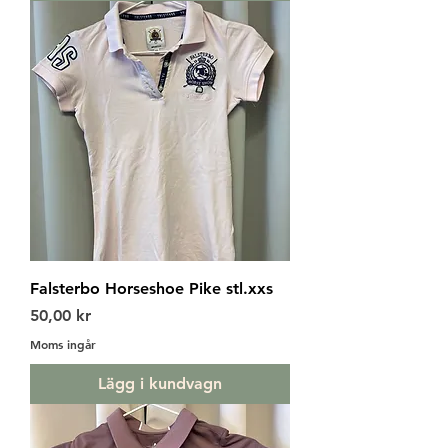
Falsterbo Horseshoe Pike stl.xxs
Pris
50,00 kr
Moms ingår
Lägg i kundvagn