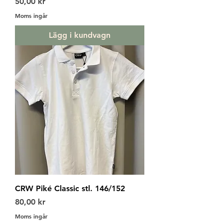
Pris
50,00 kr
Moms ingår
Lägg i kundvagn
CRW Piké Classic stl. 146/152
Pris
80,00 kr
Moms ingår