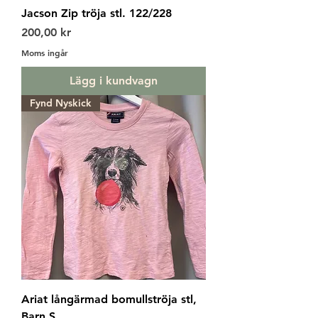
Jacson Zip tröja stl. 122/228
Pris
200,00 kr
Moms ingår
Lägg i kundvagn
Fynd Nyskick
Ariat långärmad bomullströja stl,
Barn S