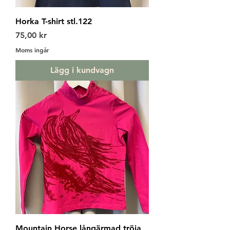
Horka T-shirt stl.122
Pris
75,00 kr
Moms ingår
Lägg i kundvagn
Mountain Horse långärmad tröja