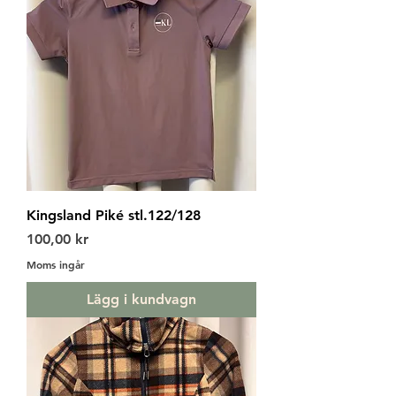
Kingsland Piké stl.122/128
Pris
100,00 kr
Moms ingår
Lägg i kundvagn