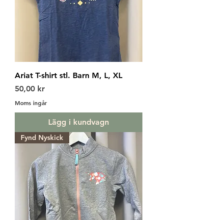
Ariat T-shirt stl. Barn M, L, XL
Pris
50,00 kr
Moms ingår
Lägg i kundvagn
Fynd Nyskick