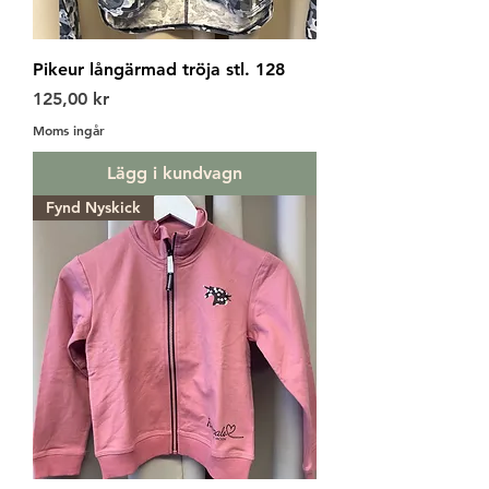
Pikeur långärmad tröja stl. 128
Pris
125,00 kr
Moms ingår
Lägg i kundvagn
Fynd Nyskick