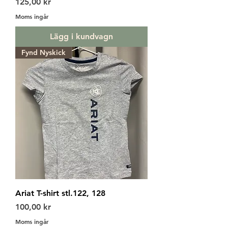
Pris
125,00 kr
Moms ingår
Lägg i kundvagn
Fynd Nyskick
Ariat T-shirt stl.122, 128
Pris
100,00 kr
Moms ingår