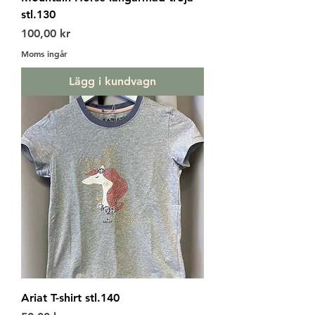
stl.130
Pris
100,00 kr
Moms ingår
Lägg i kundvagn
Ariat T-shirt stl.140