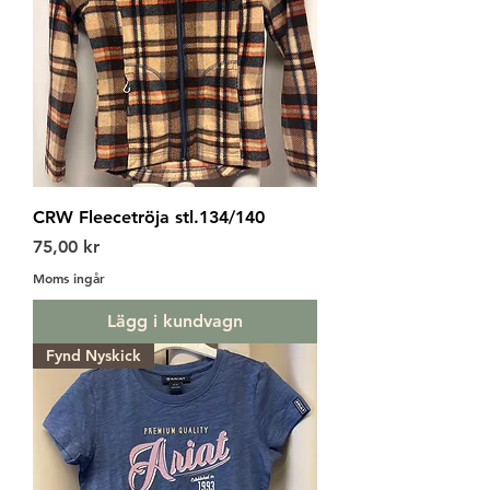
CRW Fleecetröja stl.134/140
Pris
75,00 kr
Moms ingår
Lägg i kundvagn
Fynd Nyskick