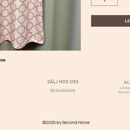
Lä
ine
SÄLJ HOS OSS
KL
Låt kl
Sälj din utrustning
Second Ho
©2025 by Second Horse