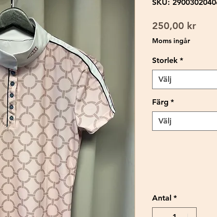
SKU: 2900302040
Pris
250,00 kr
Moms ingår
Storlek
*
Välj
Färg
*
Välj
Antal
*