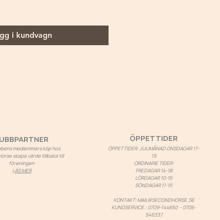
gg i kundvagn
ÖPPETTIDER
UBBPARTNER
ubbens medlemmars köp hos
ÖPPETTIDER: JULIMÅNAD ONSDAGAR 17-
rse skapa värde tillbaka till
19
föreningen
ORDINARIE TIDER:
L
ÄS MER
FREDAGAR 14-18
LÖRDAGAR 10-15
SÖNDAGAR 11-15
KONTAKT:
MAIL@SECONDHORSE.SE
KUNDSERVICE.: 0709-144650 - 0706-
546337