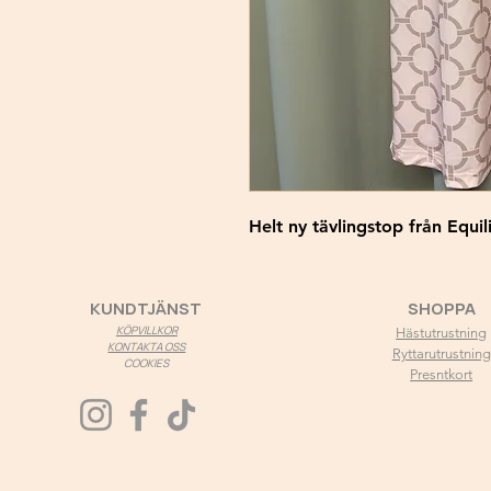
Helt ny tävlingstop från Equil
KUNDTJÄNST
SHOPPA
KÖPVILLKOR
Hästutrustning
KONTAKTA OSS
Ryttarutrustning
COOKIES
Presntkort