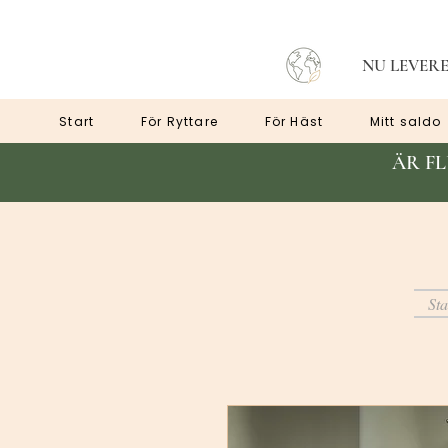
NU LEVERE
Start
För Ryttare
För Häst
Mitt saldo
ÄR F
Sta