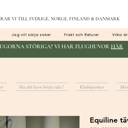
RAR VI TILL SVERIGE, NORGE, FINLAND & DANMARK
Jag vill sälja saker
Frakt och Returer
Vilka är
LUGORNA STÖRIGA? VI HAR FLUGHUVOR
HÄR
rt
Ska ditt barn börja rida?
Klubbpartner
Mor
Equiline tä