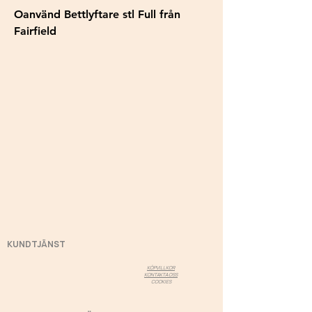
Oanvänd Bettlyftare stl Full från
Fairfield
KUNDTJÄNST
KÖPVILLKOR
KONTAKTA OSS
COOKIES