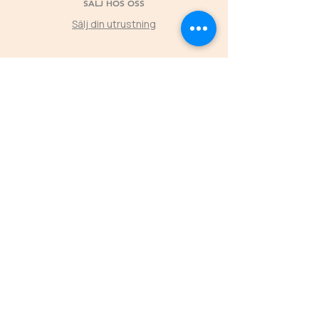
SÄLJ HOS OSS
Sälj din utrustning
©2025 by Second Horse
KLUBBPARTNER
Låt klubbens medlemmars köp hos Second
Horse skapa värde tillbaka till föreningen
L
ÄS MER
ÖPPETTIDER
FREDAGAR
16.00-19.00
LÖRDAGAR 11.00-16.00
SÖNDAGAR 11.00-15.00