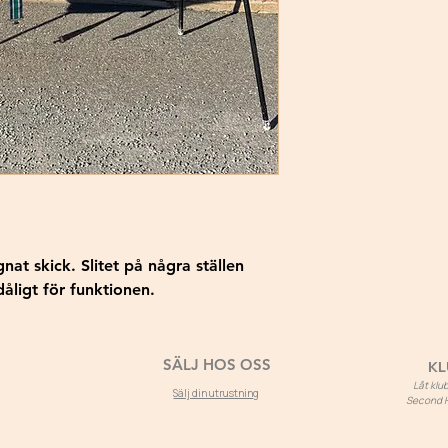
nat skick. Slitet på några ställen
åligt för funktionen.
SÄLJ HOS OSS
KL
Låt kl
Sälj din utrustning
Second Ho