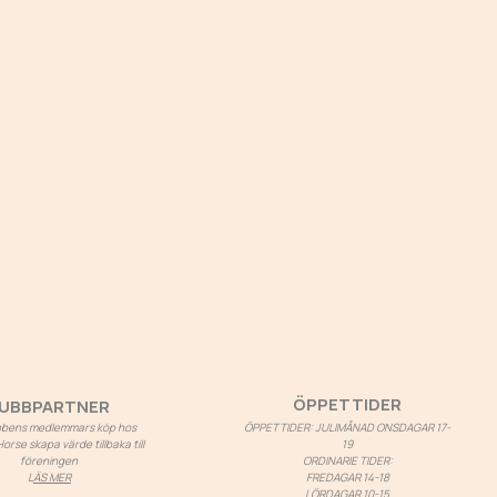
ÖPPETTIDER
UBBPARTNER
ubbens medlemmars köp hos
ÖPPETTIDER: JULIMÅNAD ONSDAGAR 17-
rse skapa värde tillbaka till
19
föreningen
ORDINARIE TIDER:
L
ÄS MER
FREDAGAR 14-18
LÖRDAGAR 10-15