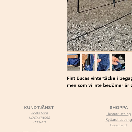
Fint Bucas vintertäcke i begag
men som vi inte bedömer är d
KUNDTJÄNST
SHOPPA
KÖPVILLKOR
Hästutrustning
KONTAKTA OSS
Ryttarutrustning
COOKIES
Presntkort