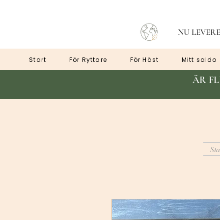
NU LEVERE
Start
För Ryttare
För Häst
Mitt saldo
ÄR F
Sta