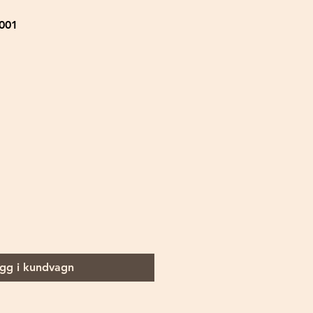
001
gg i kundvagn