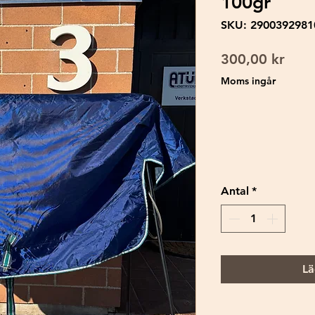
100gr
SKU: 2900392981
Pris
300,00 kr
Moms ingår
Antal
*
Lä