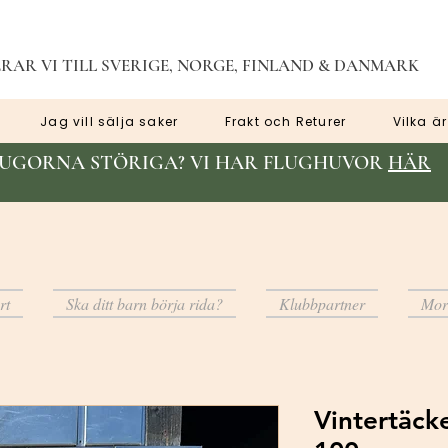
RAR VI TILL SVERIGE, NORGE, FINLAND & DANMARK
Jag vill sälja saker
Frakt och Returer
Vilka är
LUGORNA STÖRIGA? VI HAR FLUGHUVOR
HÄR
rt
Ska ditt barn börja rida?
Klubbpartner
Mor
Vintertäck