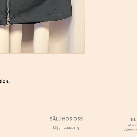
tion.
SÄLJ HOS OSS
KL
Låt kl
Sälj din utrustning
Second Ho