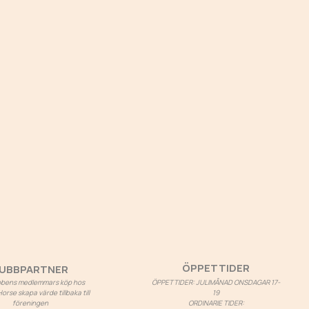
ÖPPETTIDER
UBBPARTNER
ubbens medlemmars köp hos
ÖPPETTIDER: JULIMÅNAD ONSDAGAR 17-
rse skapa värde tillbaka till
19
föreningen
ORDINARIE TIDER: