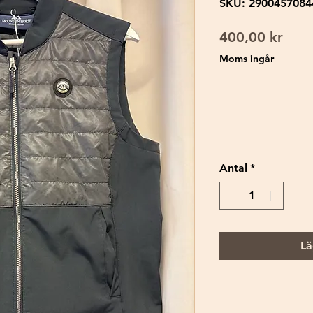
SKU: 2900457084
Pris
400,00 kr
Moms ingår
Antal
*
Lä