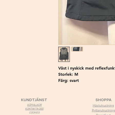
Väst i nyskick med reflexfunk
Storlek: M
Färg: svart
KUNDTJÄNST
SHOPPA
KÖPVILLKOR
Hästutrustning
KONTAKTA OSS
Ryttarutrustning
COOKIES