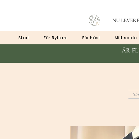
NU LEVERE
Start
För Ryttare
För Häst
Mitt saldo
ÄR F
Sta