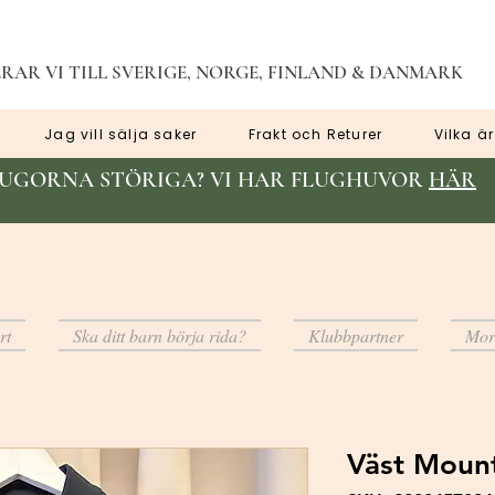
RAR VI TILL SVERIGE, NORGE, FINLAND & DANMARK
Jag vill sälja saker
Frakt och Returer
Vilka är
LUGORNA STÖRIGA? VI HAR FLUGHUVOR
HÄR
rt
Ska ditt barn börja rida?
Klubbpartner
Mor
Väst Mount