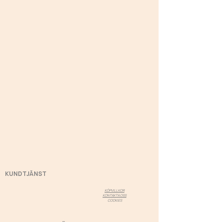
KUNDTJÄNST
KÖPVILLKOR
KONTAKTA OSS
COOKIES