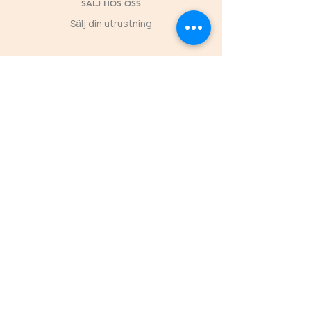
SÄLJ HOS OSS
Sälj din utrustning
©2025 by Second Horse
KLUBBPARTNER
Låt klubbens medlemmars köp hos Second
Horse skapa värde tillbaka till föreningen
L
ÄS MER
ÖPPETTIDER
FREDAGAR
16.00-19.00
LÖRDAGAR 11.00-16.00
SÖNDAGAR 11.00-15.00