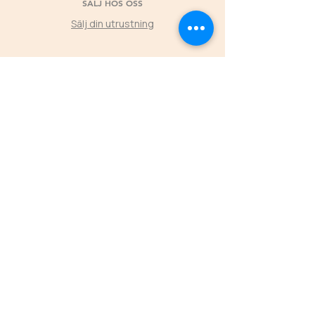
SÄLJ HOS OSS
Sälj din utrustning
©2025 by Second Horse
KLUBBPARTNER
Låt klubbens medlemmars köp hos Second
Horse skapa värde tillbaka till föreningen
L
ÄS MER
ÖPPETTIDER
FREDAGAR
16.00-19.00
LÖRDAGAR 11.00-16.00
SÖNDAGAR 11.00-15.00