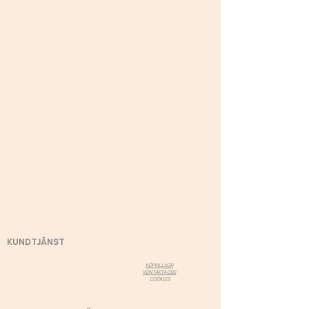
KUNDTJÄNST
KÖPVILLKOR
KONTAKTA OSS
COOKIES