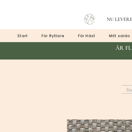
NU LEVERE
Start
För Ryttare
För Häst
Mitt saldo
ÄR F
Sta