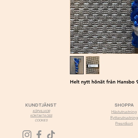
Helt nytt hönät från Hansbo
KUNDTJÄNST
SHOPPA
KÖPVILLKOR
Hästutrustning
KONTAKTA OSS
Ryttarutrustning
COOKIES
Presntkort