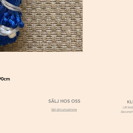
 90cm
SÄLJ HOS OSS
KL
Låt kl
Sälj din utrustning
Second Ho