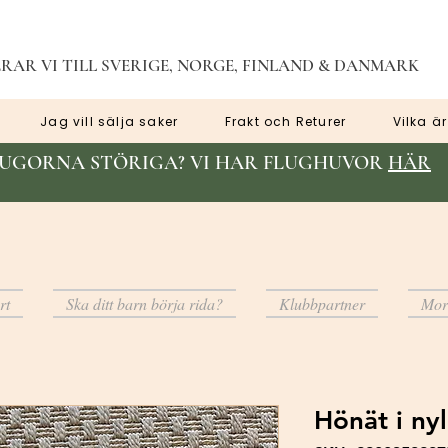
RAR VI TILL SVERIGE, NORGE, FINLAND & DANMARK
Jag vill sälja saker
Frakt och Returer
Vilka är
LUGORNA STÖRIGA? VI HAR FLUGHUVOR
HÄR
rt
Ska ditt barn börja rida?
Klubbpartner
Mor
Hönät i ny