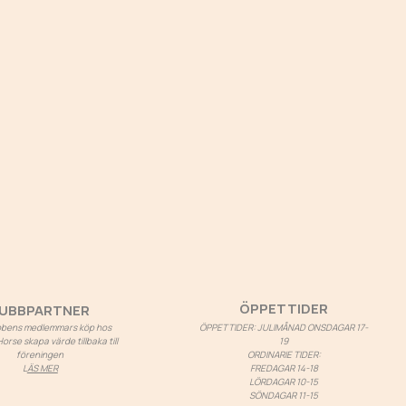
ÖPPETTIDER
UBBPARTNER
ubbens medlemmars köp hos
ÖPPETTIDER: JULIMÅNAD ONSDAGAR 17-
rse skapa värde tillbaka till
19
föreningen
ORDINARIE TIDER:
L
ÄS MER
FREDAGAR 14-18
LÖRDAGAR 10-15
SÖNDAGAR 11-15