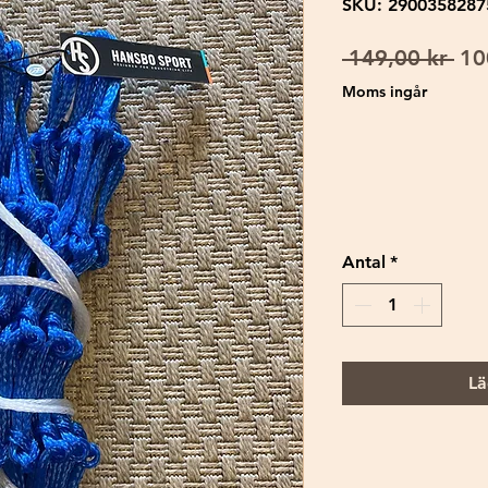
SKU: 2900358287
Ord
 149,00 kr 
10
pri
Moms ingår
Antal
*
Lä