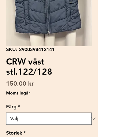
SKU: 2900398412141
CRW väst
stl.122/128
Pris
150,00 kr
Moms ingår
Färg
*
Storlek
*