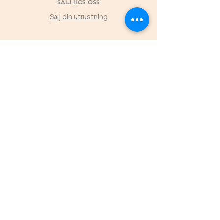
SÄLJ HOS OSS
Sälj din utrustning
©2025 by Second Horse
KLUBBPARTNER
Låt klubbens medlemmars köp hos Second
Horse skapa värde tillbaka till föreningen
L
ÄS MER
ÖPPETTIDER
FREDAGAR
16.00-19.00
LÖRDAGAR 11.00-16.00
SÖNDAGAR 11.00-15.00