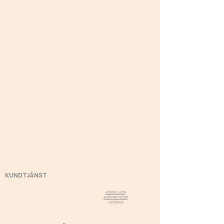
KUNDTJÄNST
KÖPVILLKOR
KONTAKTA OSS
COOKIES