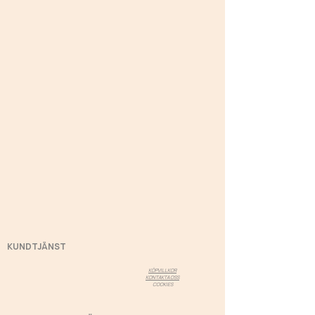
KUNDTJÄNST
KÖPVILLKOR
KONTAKTA OSS
COOKIES