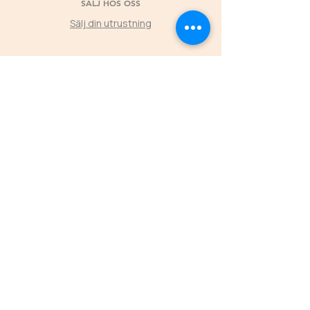
SÄLJ HOS OSS
Sälj din utrustning
©2025 by Second Horse
KLUBBPARTNER
Låt klubbens medlemmars köp hos Second
Horse skapa värde tillbaka till föreningen
L
ÄS MER
ÖPPETTIDER
FREDAGAR
16.00-19.00
LÖRDAGAR 11.00-16.00
SÖNDAGAR 11.00-15.00