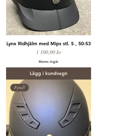
Lynx Ridhjälm med Mips stl. S , 50-53
Pris
1 100,00 kr
Moms ingår
Lägg i kundvagn
Fynd!