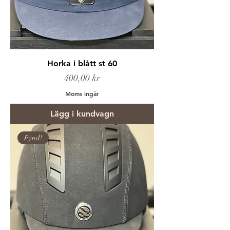
Horka i blått st 60
Pris
400,00 kr
Moms ingår
Lägg i kundvagn
Fynd!