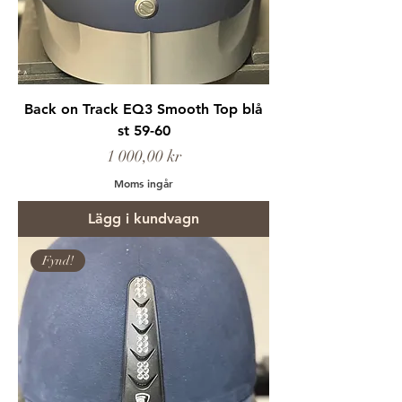
Back on Track EQ3 Smooth Top blå
st 59-60
Pris
1 000,00 kr
Moms ingår
Lägg i kundvagn
Fynd!