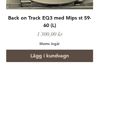
Back on Track EQ3 med Mips st 59-
60 (L)
Pris
1 300,00 kr
Moms ingår
Lägg i kundvagn