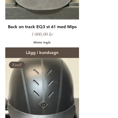
Back on track EQ3 st 61 med Mips
Pris
1 000,00 kr
Moms ingår
Lägg i kundvagn
Fynd!