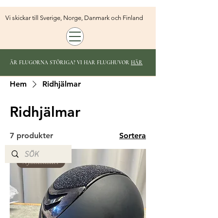
Vi skickar till Sverige, Norge, Danmark och Finland
ÄR FLUGORNA STÖRIGA? VI HAR FLUGHUVOR
HÄR
Hem
Ridhjälmar
Ridhjälmar
7 produkter
Sortera
Nyinkommet