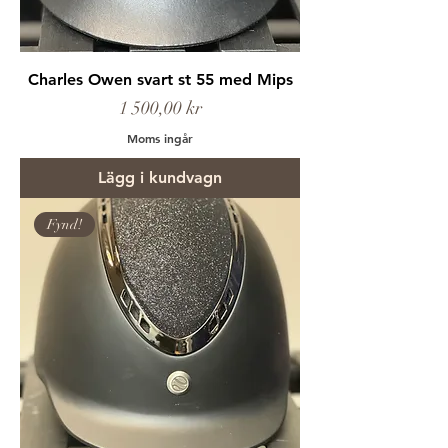
Charles Owen svart st 55 med Mips
Pris
1 500,00 kr
Moms ingår
Lägg i kundvagn
Fynd!