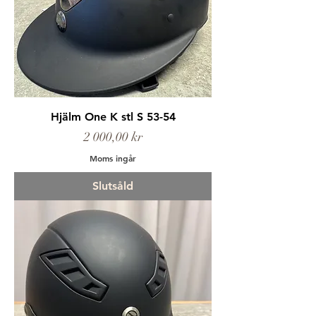
Hjälm One K stl S 53-54
Pris
2 000,00 kr
Moms ingår
Slutsåld