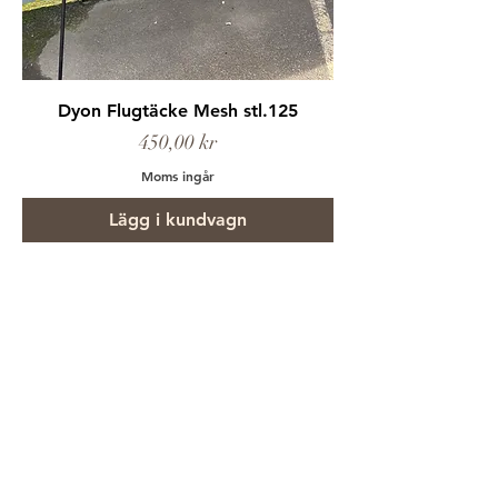
Dyon Flugtäcke Mesh stl.125
Pris
450,00 kr
Moms ingår
Lägg i kundvagn