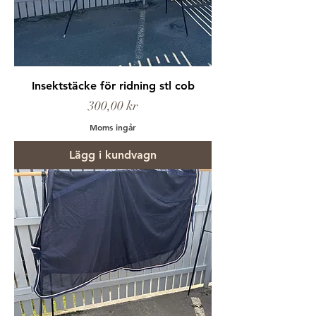
Insektstäcke för ridning stl cob
Pris
300,00 kr
Moms ingår
Lägg i kundvagn