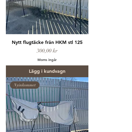
Nytt flugtäcke från HKM stl 125
Pris
300,00 kr
Moms ingår
Lägg i kundvagn
Nyinkommet